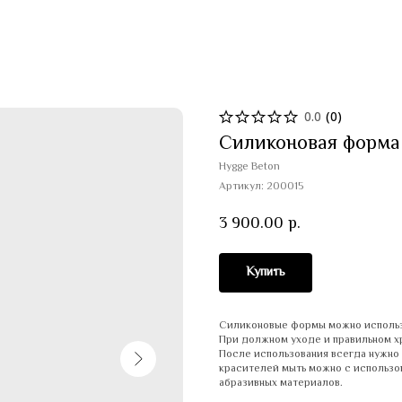
0.0
(
0
)
Силиконовая форма
Hygge Beton
Артикул:
200015
3 900.00
р.
Купить
Силиконовые формы можно использо
При должном уходе и правильном хр
После использования всегда нужно 
красителей мыть можно с использо
абразивных материалов.