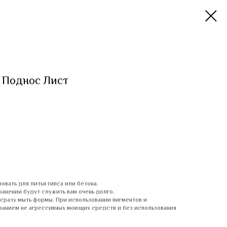
 Поднос Лист
вать для литья гипса или бетона.
анении будут служить вам очень долго.
сразу мыть формы. При использовании пигментов и
ванием не агрессивных моющих средств и без использования