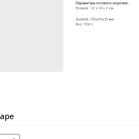
Параметры готового изделия :
Размер : 32 х 14 х 2 см
ДxШxВ: 335x155x35 мм
Вес: 950 г
варе