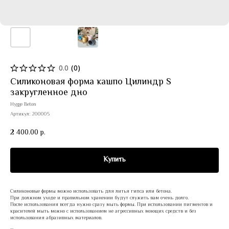
0.0
(
0
)
Силиконовая форма кашпо Цилиндр S
закругленное дно
Hygge Beton
Артикул:
200005
2 400.00
р.
Купить
Силиконовые формы можно использовать для литья гипса или бетона.
При должном уходе и правильном хранении будут служить вам очень долго.
После использования всегда нужно сразу мыть формы. При использовании пигментов и
красителей мыть можно с использованием не агрессивных моющих средств и без
использования абразивных материалов.