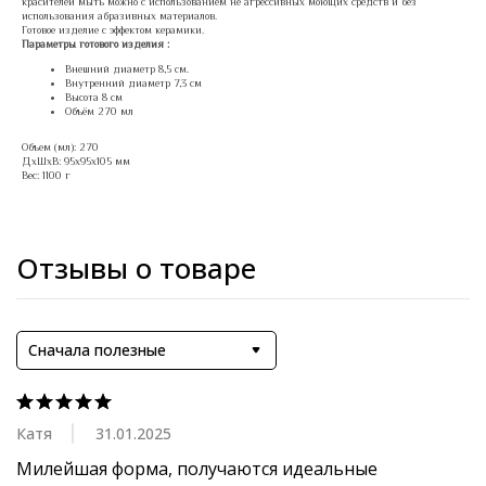
красителей мыть можно с использованием не агрессивных моющих средств и без
использования абразивных материалов.
Готовое изделие с эффектом керамики.
Параметры готового изделия :
Внешний диаметр 8,5 см.
Внутренний диаметр 7,3 см
Высота 8 см
Объём 270 мл
Объем (мл): 270
ДxШxВ: 95x95x105 мм
Вес: 1100 г
Отзывы о товаре
Сначала полезные
Катя
31.01.2025
Милейшая форма, получаются идеальные 