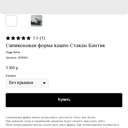
5.0
(
1
)
Силиконовая форма кашпо Стакан Бантик
Hygge Beton
Артикул:
200064
3 100
р.
Крышка
Купить
Силиконовые формы можно использовать для литья гипса или бетона.
При должном уходе и правильном хранении будут служить вам очень долго.
После использования всегда нужно сразу мыть формы. При использовании пигментов и