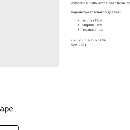
Изделие можно использовать как по
Параметры готового изделия :
высота 13см
ширина 11см
толщина 1см
ДxШxВ: 110x130x10 мм
Вес: 265 г
варе