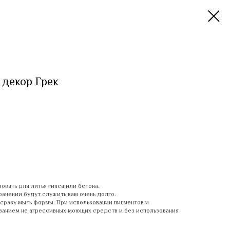
 декор Грек
вать для литья гипса или бетона.
анении будут служить вам очень долго.
сразу мыть формы. При использовании пигментов и
ванием не агрессивных моющих средств и без использования