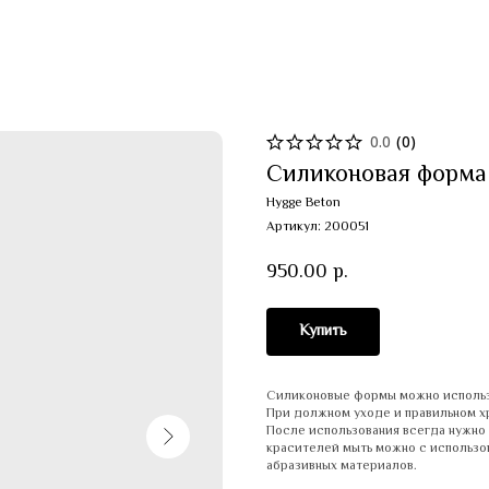
0.0
(
0
)
Силиконовая форма
Hygge Beton
Артикул:
200051
950.00
р.
Купить
Силиконовые формы можно использо
При должном уходе и правильном хр
После использования всегда нужно 
красителей мыть можно с использо
абразивных материалов.