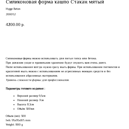
Силиконовая форма кашпо Стакан мятый
Hygge Beton
200052
4200.00
р.
Купить
Силиконовые формы можно использовать для литья гипса или бетона.
При должном уходе и правильном хранении будут служить вам очень долго.
После использования всегда нужно сразу мыть формы. При использовании пигментов и
красителей мыть можно с использованием не агрессивных моющих средств и без
использования абразивных материалов.
Уровень сложности формы: для профессионалов.
Параметры готового изделия :
Верхний размер 9,5см
Нижний размер 7см
Высота 11,3см
Объём 300мл
Объем (мл): 300
lwh: 95x95x105 mm
Weight: 1100 g