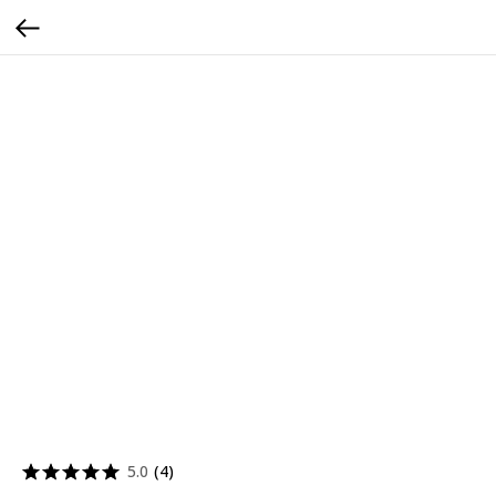
5.0
(
4
)