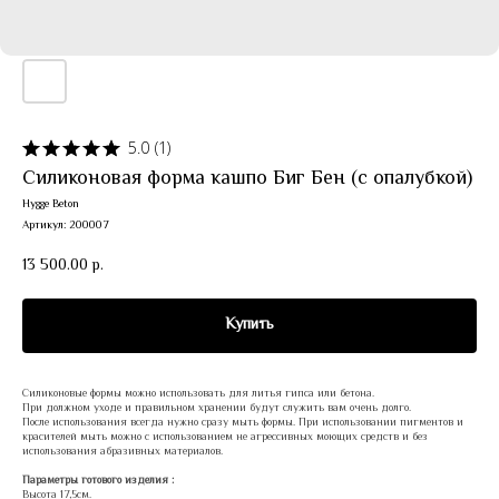
5.0
(
1
)
Силиконовая форма кашпо Биг Бен (с опалубкой)
Hygge Beton
Артикул:
200007
13 500.00
р.
Купить
Силиконовые формы можно использовать для литья гипса или бетона.
При должном уходе и правильном хранении будут служить вам очень долго.
После использования всегда нужно сразу мыть формы. При использовании пигментов и
красителей мыть можно с использованием не агрессивных моющих средств и без
использования абразивных материалов.
Параметры готового изделия :
Высота 17,5см.