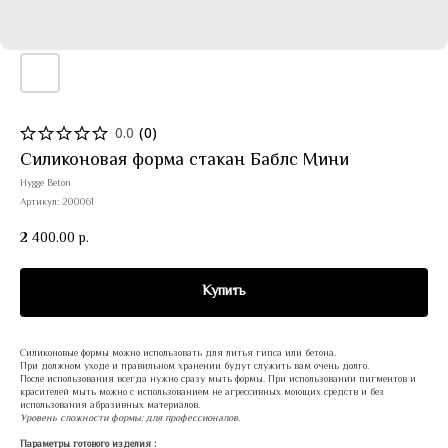
0.0
(
0
)
Силиконовая форма стакан Баблс Мини
Hygge Beton
Артикул:
200061
2 400.00
р.
Купить
Силиконовые формы можно использовать для литья гипса или бетона.
При должном уходе и правильном хранении будут служить вам очень долго.
После использования всегда нужно сразу мыть формы. При использовании пигментов и
красителей мыть можно с использованием не агрессивных моющих средств и без
использования абразивных материалов.
Уровень сложности формы: для профессионалов.
Параметры готового изделия :