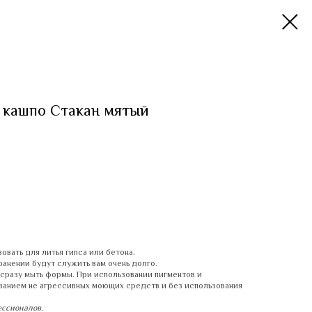
 кашпо Стакан мятый
вать для литья гипса или бетона.
анении будут служить вам очень долго.
сразу мыть формы. При использовании пигментов и
ванием не агрессивных моющих средств и без использования
ессионалов.