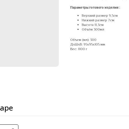
Параметры готового изделия :
Верхний размер 9,5см
Нижний размер 7см
Высота 11,3см
Объём 300мл
Объем (мл): 300
ДxШxВ: 95x95x105 мм
Вес: 1100 г
варе