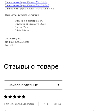
Силиконовая форма Стакан Matricária
Силиконовая форма Стакан Matricária S
Силиконовая форма Стакан Матрикария XS
Параметры готового изделия :
Внешний диаметр 6,5 см.
Внутренний диаметр 5,6 см
Высота 7 см
Объём 140 мл
Объем (мл): 140
ДxШxВ: 85x85x95 мм
Вес: 650 г
Отзывы о товаре
Сначала полезные
Елена Демьянова
13.09.2024