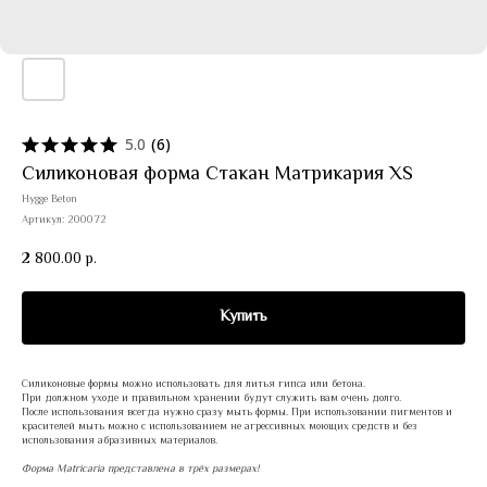
5.0
(
6
)
Силиконовая форма Стакан Матрикария XS
Hygge Beton
Артикул:
200072
2 800.00
р.
Купить
Силиконовые формы можно использовать для литья гипса или бетона.
При должном уходе и правильном хранении будут служить вам очень долго.
После использования всегда нужно сразу мыть формы. При использовании пигментов и
красителей мыть можно с использованием не агрессивных моющих средств и без
использования абразивных материалов.
Форма Matricaria представлена в трёх размерах!