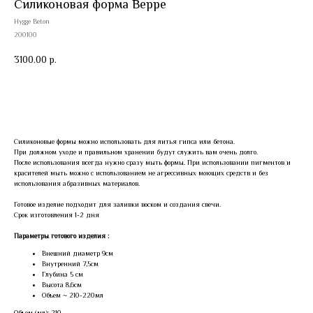
Силиконовая форма Верре
Hygge Beton
200100
3100.00
р.
Купить
Силиконовые формы можно использовать для литья гипса или бетона.
При должном уходе и правильном хранении будут служить вам очень долго.
После использования всегда нужно сразу мыть формы. При использовании пигментов и
красителей мыть можно с использованием не агрессивных моющих средств и без
использования абразивных материалов.
Готовое изделие подходит для заливки воском и создания свечи.
Срок изготовления 1-2 дня
Параметры готового изделия :
Внешний диаметр 9см
Внутренний 7,5см
Глубина 5 см
Высота 8,6см
Объем ~ 210-220мл