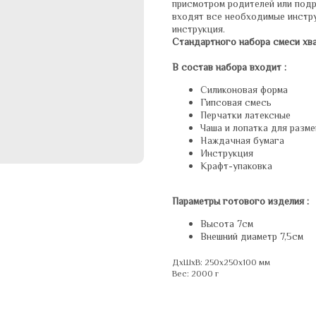
присмотром родителей или подр
входят все необходимые инстру
инструкция.
Стандартного набора смеси хва
В состав набора входит :
Силиконовая форма
Гипсовая смесь
Перчатки латексные
Чаша и лопатка для разм
Наждачная бумага
Инструкция
Крафт-упаковка
Параметры готового изделия :
Высота 7см
Внешний диаметр 7,5см
ДxШxВ: 250x250x100 мм
Вес: 2000 г